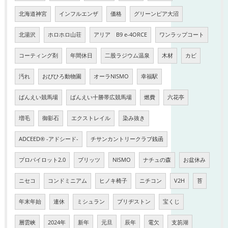
北海道神宮
インフルエンザ
価格
グリーンピア大沼
北湯沢
ホロホロ山荘
アリア B9 e-4ORCE
ワンラップコート
コーティング剤
年間休日
二股ラジウム温泉
木材
カビ
汚れ
おびひろ動物園
オーラNISMO
幸福駅
ばんえい競馬場
ばんえい十勝帯広競馬場
燃費
六花亭
増毛
御影石
エクストレイル
染み抜き
ADCEED®︎ -アドシード-
チサンカントリークラブ銭函
プロパイロット2.0
ブリッツ
NISMO
ナチュの森
お盆休み
ニセコ
コンドミニアム
ヒノキ椅子
ニチコン
V2H
苔
年末年始
連休
ミシュラン
ブリヂストン
宝くじ
層雲峡
2024年
新年
元旦
辰年
電欠
支笏湖