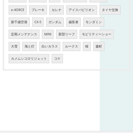
e-4ORCE
ブレーキ
セレナ
アイスパビリオン
タイヤ交換
新千歳空港
CX-5
ガンダム
歯医者
モンダミン
定期メンテナンス
MINI
新型リーフ
モビリティーショー
大雪
海と灯
白いカラス
ルークス
桜
森町
カメムシコロリジェット
コケ