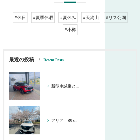
#休日
#夏季休暇
#夏休み
#天狗山
#リス公園
#小樽
最近の投稿
Recent Posts
新型車試乗と【北海道 株式会社クレセント】
アリア B9 e-4ORCEと桜【北海道 株式会社クレセント】