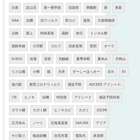
日産
定山渓
第一寶亭留
倶楽部
翠蝶館
厨
美装
SIAA
抗菌
抗ウィルス
防カビ
漫画
大規模修繕
点検
屋上
特殊美装
函館
休日
トンネル餅
函館本線
小沢駅
ゴルフ
倶多楽湖
登別
オーラ
N-BOX
浴場
浴室
光触媒
夏季休暇
夏休み
天狗山
リス公園
小樽
鏡
天井
ずーしーほっきー
北斗
EV
道の駅
新型コロナウィルス
感染予防
ADCEED-アドシード-
7月
ヒノキ
浴槽
特別室
アドシード
感染予防対策
ガラス鱗
カガミ鱗
ヒノキカビ
カガミ
2023年
正月休み
ノート
北海道温泉
SAKURA
アリア
サビ取り
航続距離
自宅充電
電気代
床清掃