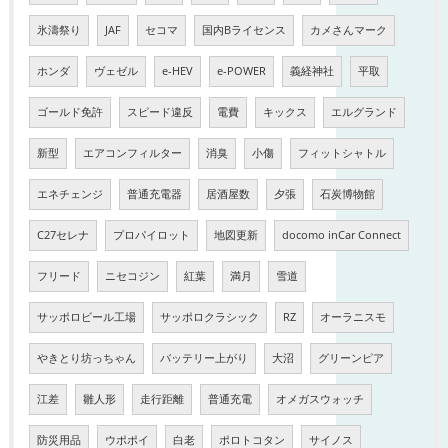
氷濤祭り
JAF
セコマ
国内Bライセンス
カメさんマーク
ホンダ
ヴェゼル
e-HEV
e-POWER
義経神社
平取
ゴールド免許
スピード違反
電費
キックス
エルグランド
新型
エアコンフィルター
消臭
小傷
フィットシャトル
エネチェンジ
普通充電器
居酒屋数
夕張
石炭博物館
C27セレナ
プロパイロット
地図更新
docomo inCar Connect
フリード
ニセコジン
紅葉
満月
雪道
サッポロビール工場
サッポロクラシック
RZ
オーラニスモ
やきとり坊っちゃん
バッテリー上がり
大沼
グリーンピア
江差
雛人形
走行距離
普通充電
オメガスウォッチ
防災用品
ウポポイ
白老
ポロトコタン
サイノス